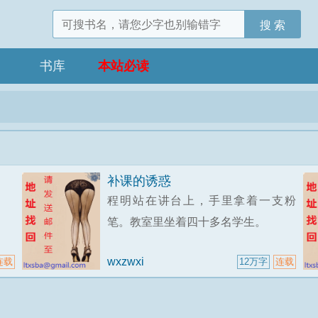
搜 索
书库
本站必读
补课的诱惑
程明站在讲台上，手里拿着一支粉
笔。教室里坐着四十多名学生。
wxzwxi
连载
12万字
连载